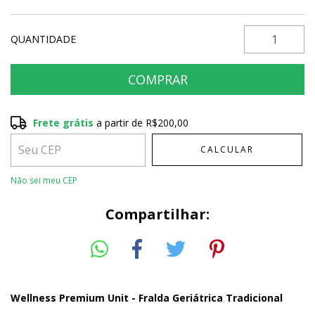
QUANTIDADE
Frete grátis
a partir de
R$200,00
Frete grátis
R$200,00
CALCULAR
Entregas para o CEP:
ALTERAR CEP
Não sei meu CEP
Compartilhar:
Wellness Premium Unit - Fralda Geriátrica Tradicional