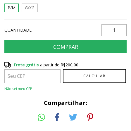
P/M
G/XG
QUANTIDADE
Frete grátis
a partir de
R$200,00
Frete grátis
R$200,00
CALCULAR
Entregas para o CEP:
ALTERAR CEP
Não sei meu CEP
Compartilhar: